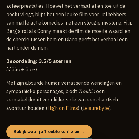
acteerprestaties. Hoewel het verhaal af en toe uit de
bocht vliegt, blijft het een leuke film voor liefhebbers
van maffe actiekomedies met een vleugje mysterie. Filip
Berg’s rol als Conny maakt de film de moeite waard, en
de chemie tussen hem en Diana geeft het verhaal een
hart onder de riem.
Beoordeling: 3.5/5 sterren
â­â­â­âœ©âœ©
Met zijn absurde humor, verrassende wendingen en
sympathieke personages, biedt
Trouble
een
vermakelijke rit voor kijkers die van een chaotisch
avontuur houden (
High on Films
) (
Leisurebyte
).
Bekijk waar je Trouble kunt zien →