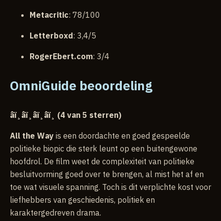
Metacritic
: 78/100
Letterboxd
: 3,4/5
RogerEbert.com
: 3/4
OmniGuide beoordeling
â­ï¸â­ï¸â­ï¸â­ï¸ (4 van 5 sterren)
All the Way
is een doordachte en goed gespeelde
politieke biopic die sterk leunt op een buitengewone
hoofdrol. De film weet de complexiteit van politieke
besluitvorming goed over te brengen, al mist het af en
toe wat visuele spanning. Toch is dit verplichte kost voor
liefhebbers van geschiedenis, politiek en
karaktergedreven drama.