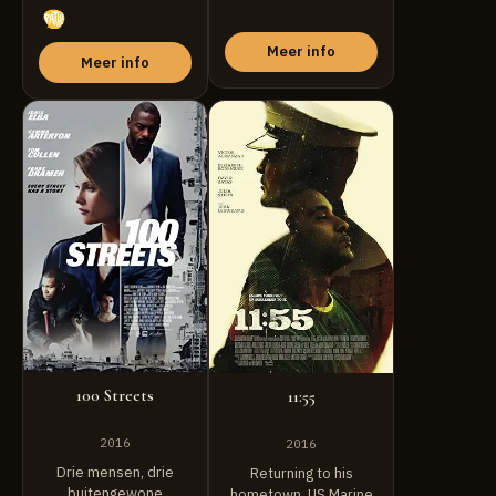
tried to ...
deze spannende
nieuwe thriller ...
Meer info
Meer info
100 Streets
11:55
2016
2016
Drie mensen, drie
Returning to his
buitengewone
hometown, US Marine