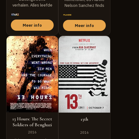
verhalen. Alles leefde
Nelson Sanchez finds
binnen honderd
himself trapped by the
Londense straten.
...
Meer info
Meer info
13 Hours: The Secret
13th
Soldiers of Benghazi
2016
2016