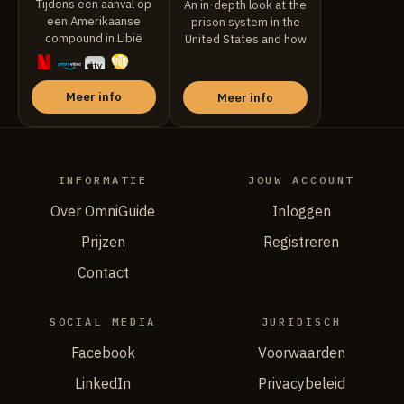
Tijdens een aanval op
An in-depth look at the
een Amerikaanse
prison system in the
compound in Libië
United States and how
worstelt een
...
beveiligingsteam om ...
Meer info
Meer info
INFORMATIE
JOUW ACCOUNT
Over OmniGuide
Inloggen
Prijzen
Registreren
Contact
SOCIAL MEDIA
JURIDISCH
Facebook
Voorwaarden
LinkedIn
Privacybeleid