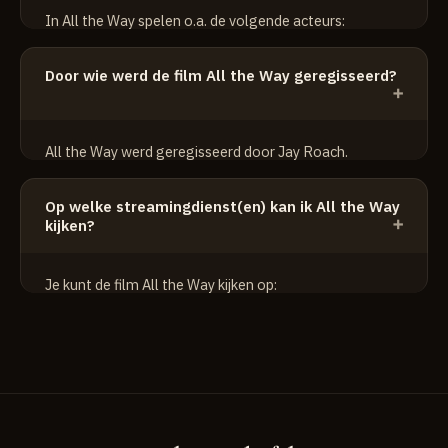
In All the Way spelen o.a. de volgende acteurs:
Anthony Mackie
Door wie werd de film All the Way geregisseerd?
Bryan Cranston
Melissa Leo
All the Way werd geregisseerd door Jay Roach.
Op welke streamingdienst(en) kan ik All the Way
kijken?
Je kunt de film All the Way kijken op:
HBO Max