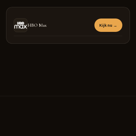
HBO Max
Kijk nu →