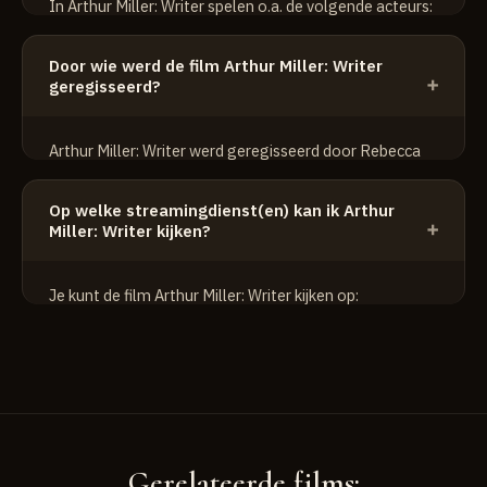
In Arthur Miller: Writer spelen o.a. de volgende acteurs:
Joan Allen
Door wie werd de film Arthur Miller: Writer
Joan Copeland
geregisseerd?
Robert Breuler
Arthur Miller: Writer werd geregisseerd door Rebecca
Miller.
Op welke streamingdienst(en) kan ik Arthur
Miller: Writer kijken?
Je kunt de film Arthur Miller: Writer kijken op:
HBO Max
Gerelateerde films: