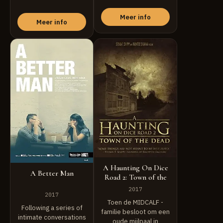
(1960), the "...
Meer info
Meer info
A Haunting On Dice
A Better Man
Road 2: Town of the
Dead
2017
2017
Toen de MIDCALF -
Following a series of
familie besloot om een
intimate conversations
oude mijlpaal in