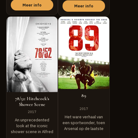
Meer info
Meer info
89
78/52: Hitchcock's
Shower Scene
2017
2017
Het ware verhaal van
An unprecedented
een sportwonder, toen
look at the iconic
Arsenal op de laatste
shower scene in Alfred
dag van ...
Hitchcock's Psycho