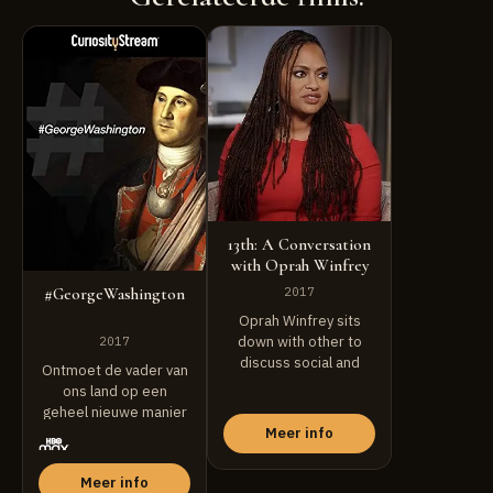
13th: A Conversation
with Oprah Winfrey
& Ava DuVernay
#GeorgeWashington
2017
Oprah Winfrey sits
down with other to
2017
discuss social and
Ontmoet de vader van
cultural issues.
ons land op een
geheel nieuwe manier
terwijl historici ...
Meer info
Meer info