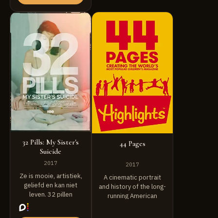
32 Pills: My Sister's
44 Pages
Suicide
2017
2017
Ze is mooie, artistiek,
A cinematic portrait
geliefd en kan niet
and history of the long-
leven. 32 pillen
running American
traceert het
children's magazine,
fascinerende ...
Highlights Magazine.