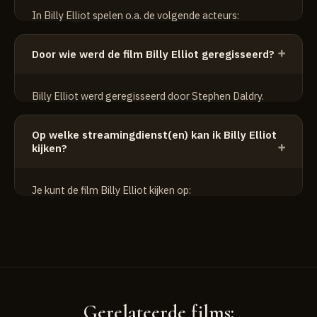
In Billy Elliot spelen o.a. de volgende acteurs:
Jamie Bell
Door wie werd de film Billy Elliot geregisseerd?
Jean Heywood
Julie Walters
Billy Elliot werd geregisseerd door Stephen Daldry.
Op welke streamingdienst(en) kan ik Billy Elliot
kijken?
Je kunt de film Billy Elliot kijken op:
HBO Max
Cinetree
Gerelateerde films: