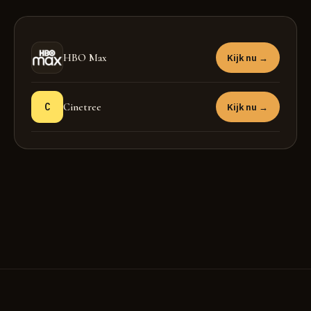
HBO Max
Kijk nu →
C
Cinetree
Kijk nu →