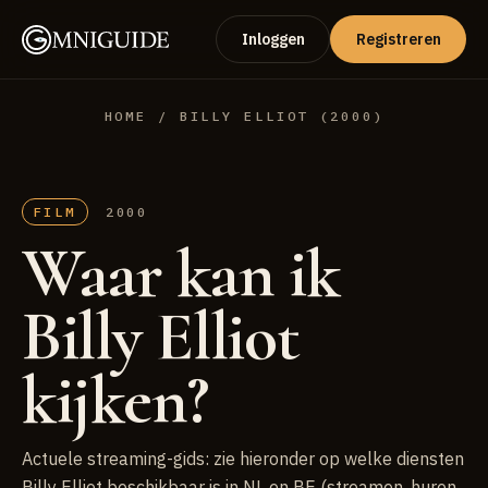
Inloggen
Registreren
HOME
/ BILLY ELLIOT (2000)
FILM
2000
Waar kan ik
Billy Elliot
kijken?
Actuele streaming-gids: zie hieronder op welke diensten
Billy Elliot beschikbaar is in NL en BE (streamen, huren