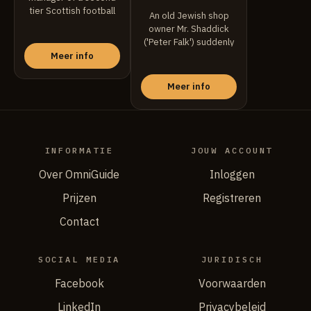
tier Scottish football
An old Jewish shop
team. Faced ...
owner Mr. Shaddick
('Peter Falk') suddenly
finds himself
Meer info
responsible ...
Meer info
INFORMATIE
JOUW ACCOUNT
Over OmniGuide
Inloggen
Prijzen
Registreren
Contact
SOCIAL MEDIA
JURIDISCH
Facebook
Voorwaarden
LinkedIn
Privacybeleid