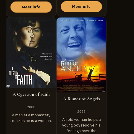
film. ...
Meer info
Meer info
A Question of Faith
A Rumor of Angels
2000
2000
A man at a monastery
An old woman helps a
realizes he is a woman.
young boy resolve his
feelings over the