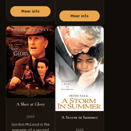
death ...
Meer info
Meer info
A Shot at Glory
A Storm in Summer
2000
Gordon McLeod is the
manager of a second
2000