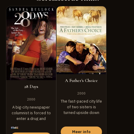
A Father's Choice
28 Days
2000
2000
The fast-paced city life
of two sisters is
A big-city newspaper
turned upside down
columnist is forced to
when they ...
enter a drug and
alcohol rehab ...
Meer info