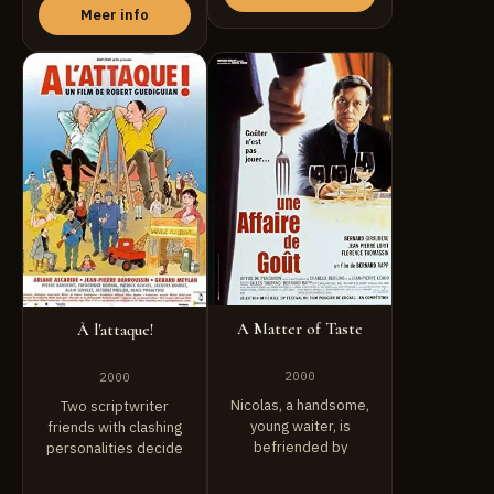
Meer info
A Matter of Taste
À l'attaque!
2000
2000
Nicolas, a handsome,
Two scriptwriter
young waiter, is
friends with clashing
befriended by
personalities decide
Frédéric Delamont, a ...
to write a
contemporary political