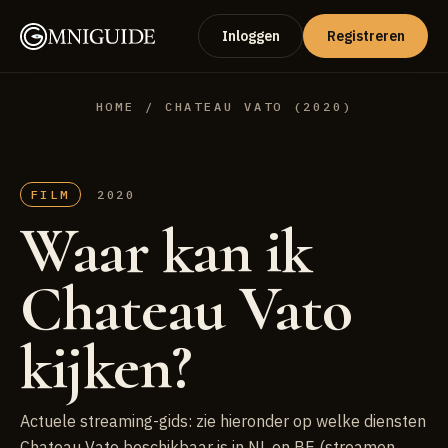
Inloggen
Registreren
HOME
/ CHATEAU VATO (2020)
FILM
2020
Waar kan ik
Chateau Vato
kijken?
Actuele streaming-gids: zie hieronder op welke diensten
Chateau Vato beschikbaar is in NL en BE (streamen,