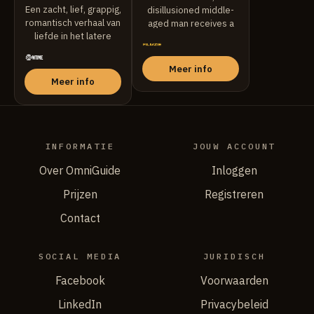
Een zacht, lief, grappig,
disillusioned middle-
romantisch verhaal van
aged man receives a
liefde in het latere
surprise visit by an old
leven. Na ...
...
Meer info
Meer info
INFORMATIE
JOUW ACCOUNT
Over OmniGuide
Inloggen
Prijzen
Registreren
Contact
SOCIAL MEDIA
JURIDISCH
Facebook
Voorwaarden
LinkedIn
Privacybeleid