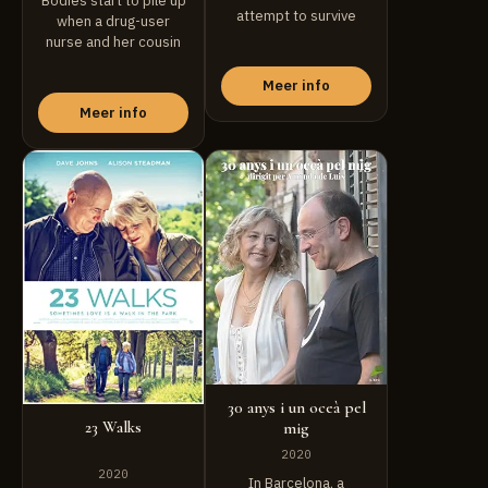
Bodies start to pile up
attempt to survive
when a drug-user
2020.
nurse and her cousin
try ...
Meer info
Meer info
30 anys i un oceà pel
23 Walks
mig
2020
2020
In Barcelona, a