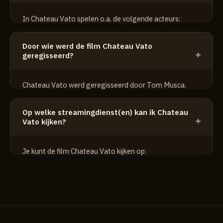
In Chateau Vato spelen o.a. de volgende acteurs:
Elpidia Carrillo
Door wie werd de film Chateau Vato
Patricia De Leon
geregisseerd?
Paul Rodriguez
Chateau Vato werd geregisseerd door Tom Musca.
Op welke streamingdienst(en) kan ik Chateau
Vato kijken?
Je kunt de film Chateau Vato kijken op:
HBO Max