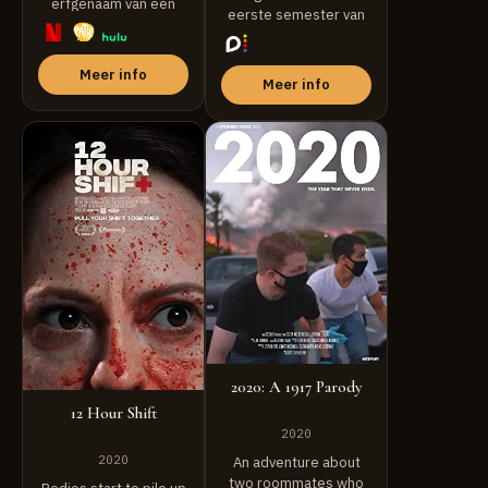
erfgenaam van een
eerste semester van
trotse familielijn van
de ...
weerwolven. Ervan ...
Meer info
Meer info
2020: A 1917 Parody
12 Hour Shift
2020
2020
An adventure about
two roommates who