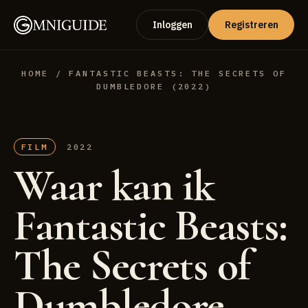
Inloggen
Registreren
HOME
/ FANTASTIC BEASTS: THE SECRETS OF
DUMBLEDORE (2022)
FILM
2022
Waar kan ik
Fantastic Beasts:
The Secrets of
Dumbledore