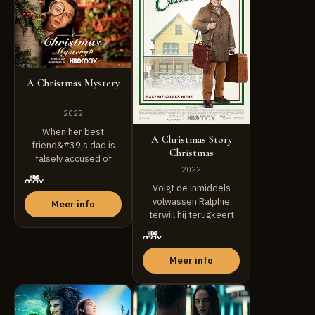
A Christmas Mystery
2022
When her best
A Christmas Story
friend&#39;s dad is
Christmas
falsely accused of
2022
stealing the
town&#39;...
Volgt de inmiddels
volwassen Ralphie
Meer info
terwijl hij terugkeert
naar het huis aan
Cleveland ...
Meer info