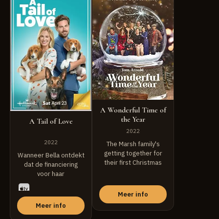
A Wonderful Time of
the Year
A Tail of Love
2022
2022
The Marsh family's
getting together for
Wanneer Bella ontdekt
their first Christmas
dat de financiering
Eve after three years ...
voor haar
hondenopvangcentrum
is stopgezet, wendt ze
Meer info
...
Meer info