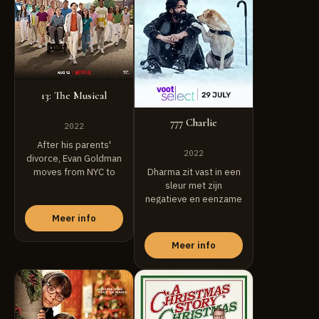
13: The Musical
777 Charlie
2022
After his parents'
2022
divorce, Evan Goldman
moves from NYC to
Dharma zit vast in een
small-town Indiana. As
sleur met zijn
...
negatieve en eenzame
levensstijl en ...
Meer info
Meer info