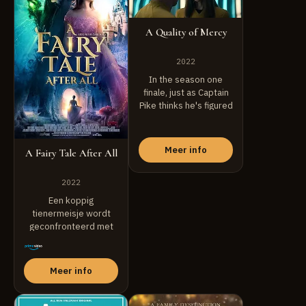
A Quality of Mercy
2022
In the season one
finale, just as Captain
Pike thinks he's figured
out ...
Meer info
A Fairy Tale After All
2022
Een koppig
tienermeisje wordt
geconfronteerd met
grillige personages
wanneer ze wordt
meegevoerd naar ...
Meer info