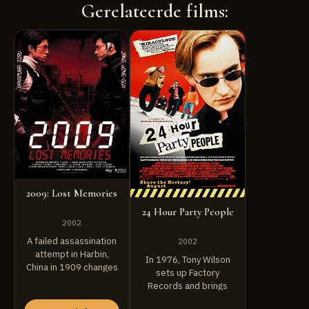
Gerelateerde films:
2009: Lost Memories
24 Hour Party People
2002
A failed assassination
2002
attempt in Harbin,
In 1976, Tony Wilson
China in 1909 changes
sets up Factory
the course of history.
Records and brings
...
Manchester's music to