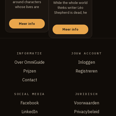
around characters
While the whole world
whose lives are
thinks writer Léo
transformed one
Shepherd is dead, he
summer at an ...
is ...
Meer info
Meer info
INFORMATIE
JOUW ACCOUNT
Over OmniGuide
Inloggen
Prijzen
Registreren
Contact
SOCIAL MEDIA
JURIDISCH
Facebook
Voorwaarden
LinkedIn
Privacybeleid