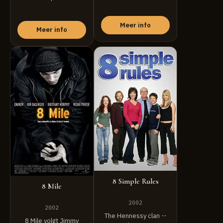
throughout the UK, a
handful ...
Meer info
Meer info
8 Simple Rules
8 Mile
2002
2002
The Hennessy clan --
8 Mile volgt Jimmy