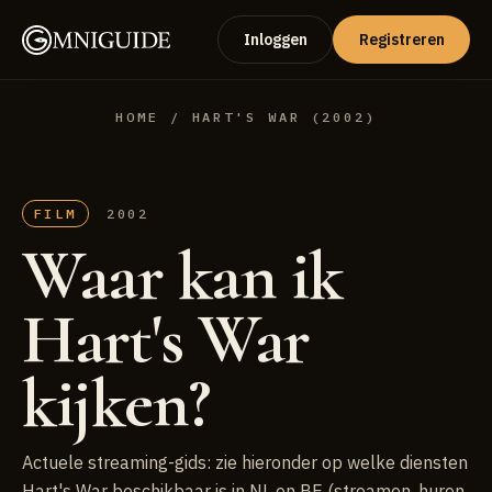
Inloggen
Registreren
HOME
/ HART'S WAR (2002)
FILM
2002
Waar kan ik
Hart's War
kijken?
Actuele streaming-gids: zie hieronder op welke diensten
Hart's War beschikbaar is in NL en BE (streamen, huren