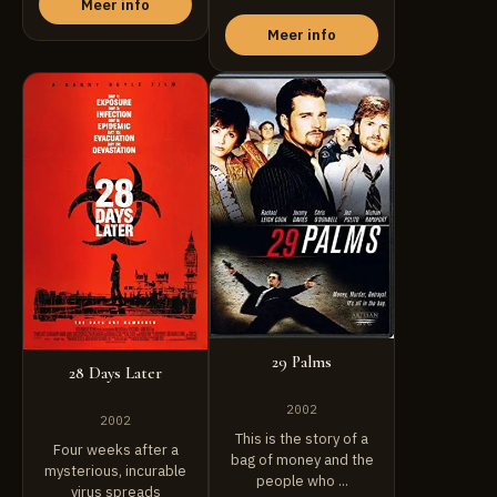
Meer info
the ...
Meer info
29 Palms
28 Days Later
2002
2002
This is the story of a
Four weeks after a
bag of money and the
mysterious, incurable
people who ...
virus spreads