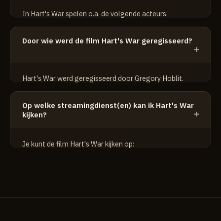
In Hart's War spelen o.a. de volgende acteurs:
Bruce Willis
Door wie werd de film Hart's War geregisseerd?
Colin Farrell
Terrence Howard
Hart's War werd geregisseerd door Gregory Hoblit.
Op welke streamingdienst(en) kan ik Hart's War
kijken?
Je kunt de film Hart's War kijken op:
HBO Max
Apple TV+