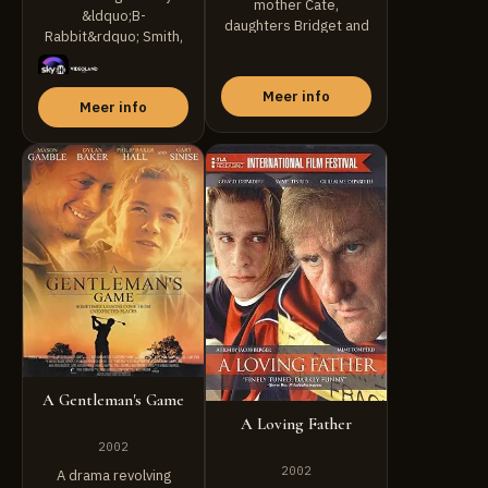
mother Cate,
&ldquo;B-
daughters Bridget and
Rabbit&rdquo; Smith,
Kerry, and son Rory ...
een jonge rapper uit
Detroit die ...
Meer info
Meer info
A Gentleman's Game
A Loving Father
2002
2002
A drama revolving