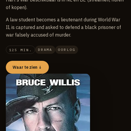
of kopen).
A law student becomes a lieutenant during World War
II, is captured and asked to defend a black prisoner of
war falsely accused of murder.
DRAMA
OORLOG
125 MIN.
Waar te zien ↓