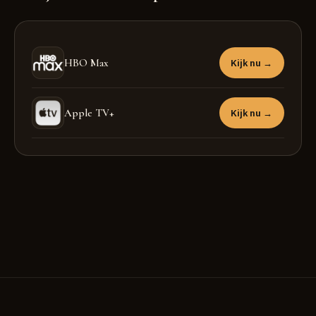
HBO Max
Kijk nu →
Apple TV+
Kijk nu →