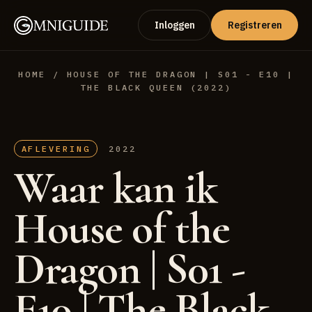
Inloggen
Registreren
HOME
/ HOUSE OF THE DRAGON | S01 - E10 |
THE BLACK QUEEN (2022)
AFLEVERING
2022
Waar kan ik
House of the
Dragon | S01 -
E10 | The Black