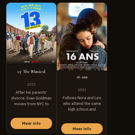
13: The Musical
16 ans
2022
2022
After his parents'
Follows Nora and Leo
divorce, Evan Goldman
who attend the same
moves from NYC to
high school and
small-town Indiana. As
despite different ...
...
Meer info
Meer info