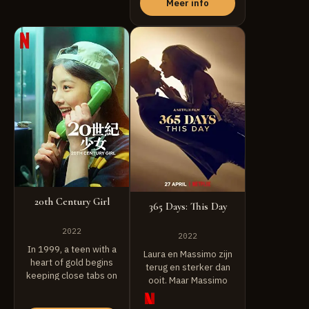
Meer info
20th Century Girl
365 Days: This Day
2022
2022
In 1999, a teen with a
Laura en Massimo zijn
heart of gold begins
terug en sterker dan
keeping close tabs on
ooit. Maar Massimo
...
&#39; s Family ...