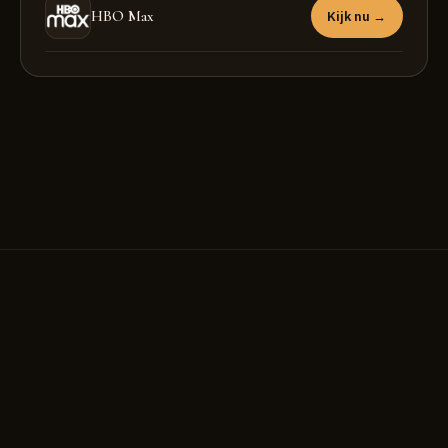
HBO Max
Kijk nu →