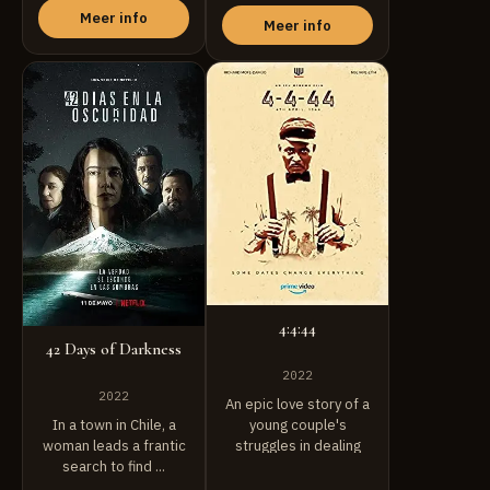
Meer info
Meer info
4:4:44
42 Days of Darkness
2022
2022
An epic love story of a
young couple's
In a town in Chile, a
struggles in dealing
woman leads a frantic
with mental ...
search to find ...