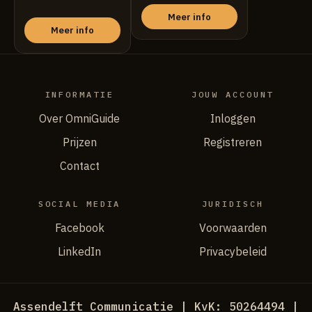
Meer info
Meer info
INFORMATIE
JOUW ACCOUNT
Over OmniGuide
Inloggen
Prijzen
Registreren
Contact
SOCIAL MEDIA
JURIDISCH
Facebook
Voorwaarden
LinkedIn
Privacybeleid
Assendelft Communicatie | KvK: 50264494 |