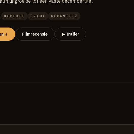
ilm uitgroeide tot een vaste decembertitel.
KOMEDIE
DRAMA
ROMANTIEK
en ↓
Filmrecensie
▶ Trailer