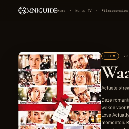
Home
·
Nu op TV
·
Filmrecensies
FILM
2
Waa
Actuele strea
Deze romanti
weken voor K
Love Actuall
momenten. Ri