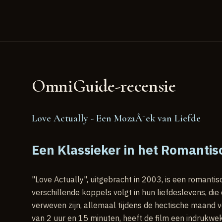
OmniGuide-recensie
Love Actually - Een MozaÃ¯ek van Liefde
Een Klassieker in het Romanti
"Love Actually", uitgebracht in 2003, is een romanti
verschillende koppels volgt in hun liefdeslevens, di
verweven zijn, allemaal tijdens de hectische maand 
van 2 uur en 15 minuten, heeft de film een indrukw