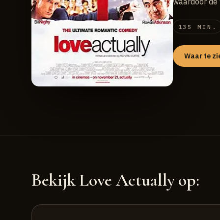
waardoor de f
135 MIN.
Waar te zi
Bekijk Love Actually op: