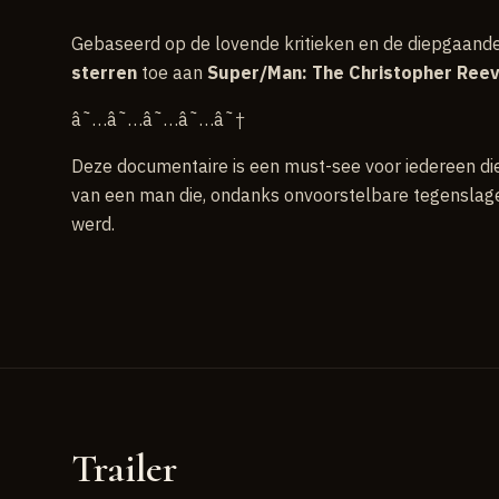
Gebaseerd op de lovende kritieken en de diepgaand
sterren
toe aan
Super/Man: The Christopher Reev
â˜…â˜…â˜…â˜…â˜†
Deze documentaire is een must-see voor iedereen die 
van een man die, ondanks onvoorstelbare tegenslag
werd.
Trailer