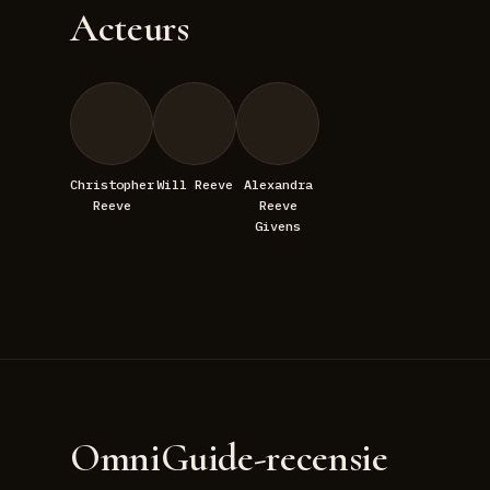
Acteurs
Christopher
Will Reeve
Alexandra
Reeve
Reeve
Givens
OmniGuide-recensie