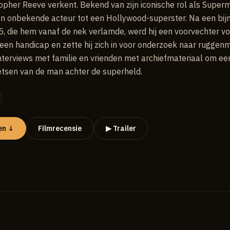
topher Reeve verkent. Bekend van zijn iconische rol als Supe
n onbekende acteur tot een Hollywood-superster. Na een bijn
5, die hem vanaf de nek verlamde, werd hij een voorvechter v
en handicap en zette hij zich in voor onderzoek naar ruggenm
nterviews met familie en vrienden met archiefmateriaal om een
etsen van de man achter de superheld.
en ↓
Filmrecensie
▶ Trailer