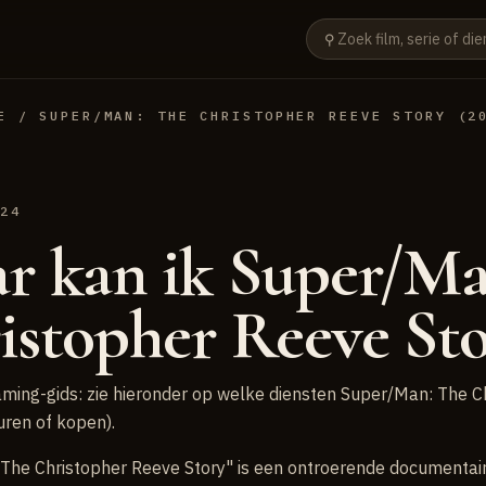
⚲
E
/ SUPER/MAN: THE CHRISTOPHER REEVE STORY (2
024
r kan ik Super/Ma
istopher Reeve Sto
aming-gids: zie hieronder op welke diensten Super/Man: The C
uren of kopen).
The Christopher Reeve Story" is een ontroerende documentair