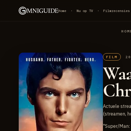
Home
·
Nu op TV
·
Filmrecensies
HOM
FILM
2
Waa
Chr
Actuele stre
(streamen, h
"Super/Man: 