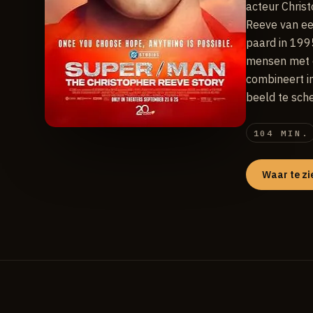
acteur Chris
Reeve van ee
paard in 199
mensen met e
combineert i
beeld te sch
104 MIN.
Waar te zi