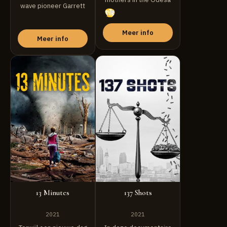
wave pioneer Garrett
prison in Ukraine.
McNamara who, after
visiting a ...
Meer info
Meer info
13 Minutes
137 Shots
2021
2021