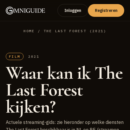
Inloggen
Registreren
HOME
/ THE LAST FOREST (2021)
FILM
2021
Waar kan ik The
Last Forest
kijken?
Actuele streaming-gids: zie hieronder op welke diensten
The Last Forest beschikbaar is in NL en BE (streamen,