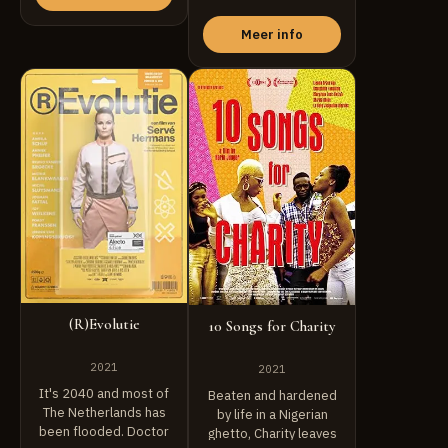
conflict ...
Meer info
(R)Evolutie
10 Songs for Charity
2021
2021
It's 2040 and most of
Beaten and hardened
The Netherlands has
by life in a Nigerian
been flooded. Doctor
ghetto, Charity leaves