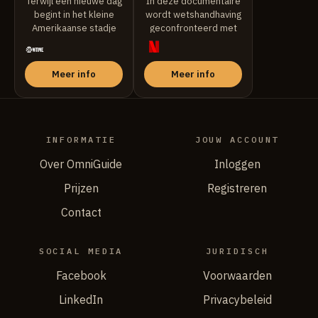
Terwijl een nieuwe dag
In deze documentaire
begint in het kleine
wordt wetshandhaving
Amerikaanse stadje
geconfronteerd met
Minninnewah, beginnen
controle als
de ...
Amerikanen
gerechtigheid eisen
Meer info
Meer info
nadat ...
INFORMATIE
JOUW ACCOUNT
Over OmniGuide
Inloggen
Prijzen
Registreren
Contact
SOCIAL MEDIA
JURIDISCH
Facebook
Voorwaarden
LinkedIn
Privacybeleid