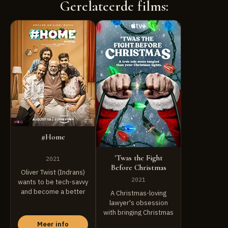
Gerelateerde films:
#Home
'Twas the Fight
2021
Before Christmas
Oliver Twist (Indrans)
2021
wants to be tech-savvy
and become a better
A Christmas-loving
companion to ...
lawyer's obsession
with bringing Christmas
cheer to all sparks a
Meer info