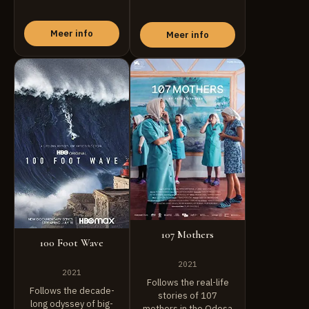
Frank fabricates
for Europe ...
children ...
Meer info
Meer info
107 Mothers
100 Foot Wave
2021
2021
Follows the real-life
Follows the decade-
stories of 107
long odyssey of big-
mothers in the Odesa