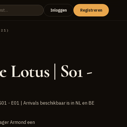
Inloggen
Registreren
021)
 Lotus | S01 -
01 - E01 | Arrivals beschikbaar is in NL en BE
anager Armond een