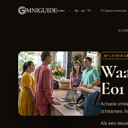
Home
·
Nu op TV
·
Filmrecensies
HOM
AFLEVERI
Waa
E01 
Actuele strea
(streamen, h
Als een nieu