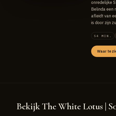
onredelijke S
Belinda een 
afleidt van 
is door zijn 
54 MIN.
Waar te zi
Bekijk The White Lotus | S01