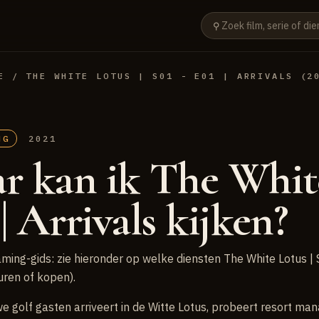
⚲
E
/ THE WHITE LOTUS | S01 - E01 | ARRIVALS (2
NG
2021
r kan ik The White
| Arrivals kijken?
ming-gids: zie hieronder op welke diensten The White Lotus | S
uren of kopen).
we golf gasten arriveert in de Witte Lotus, probeert resort m