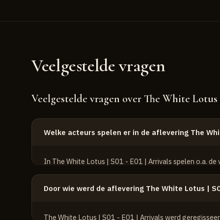
Veelgestelde vragen
Veelgestelde vragen over The White Lotus | S
Welke acteurs spelen er in de aflevering The Whit
In The White Lotus | S01 - E01 | Arrivals spelen o.a. de
Connie Britton
Door wie werd de aflevering The White Lotus | S0
Jennifer Coolidge
Murray Bartlett
The White Lotus | S01 - E01 | Arrivals werd geregissee