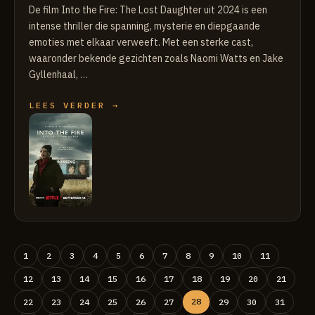
De film Into the Fire: The Lost Daughter uit 2024 is een
intense thriller die spanning, mysterie en diepgaande
emoties met elkaar verweeft. Met een sterke cast,
waaronder bekende gezichten zoals Naomi Watts en Jake
Gyllenhaal, …
LEES VERDER →
1
2
3
4
5
6
7
8
9
10
11
12
13
14
15
16
17
18
19
20
21
28
22
23
24
25
26
27
29
30
31