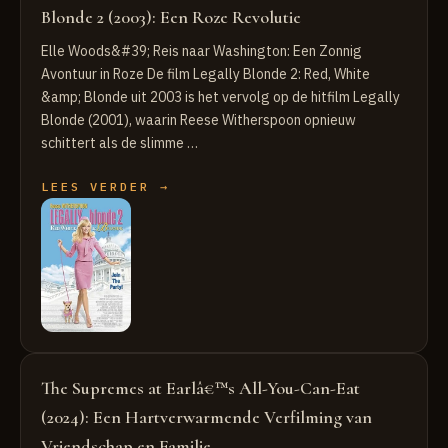
Blonde 2 (2003): Een Roze Revolutie
Elle Woods&#39; Reis naar Washington: Een Zonnig
Avontuur in Roze De film Legally Blonde 2: Red, White
&amp; Blonde uit 2003 is het vervolg op de hitfilm Legally
Blonde (2001), waarin Reese Witherspoon opnieuw
schittert als de slimme …
LEES VERDER →
The Supremes at Earlâ€™s All-You-Can-Eat
(2024): Een Hartverwarmende Verfilming van
Vriendschap en Familie